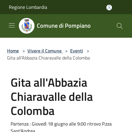
Salta al contenuto principale
Regione Lombardia
Comune di Pompiano
Home
>
Vivere il Comune
>
Eventi
>
Gita all'Abbazia Chiaravalle della Colomba
Gita all'Abbazia
Chiaravalle della
Colomba
Partenza : Giovedì 18 giugno alle 9:00 ritrovo P.zza
Sant'Andrea