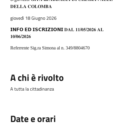
𝐃𝐄𝐋𝐋𝐀
𝐂𝐎𝐋𝐎𝐌𝐁𝐀
giovedì 18 Giugno 2026
𝗜𝗡𝗙𝗢
𝗘𝗗
𝗜𝗦𝗖𝗥𝗜𝗭𝗜𝗢𝗡𝗜
𝐃𝐀𝐋
𝟏𝟏
/
𝟎𝟓
/
𝟐𝟎𝟐𝟔
𝐀𝐋
𝟏𝟎
/
𝟎𝟔
/
𝟐𝟎𝟐𝟔
Referrente Sig.ra Simona al n. 349/8804670
A chi è rivolto
A tutta la cittadinanza
Date e orari