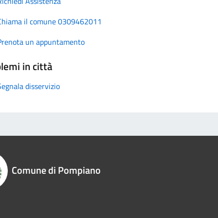
Richiedi Assistenza
Chiama il comune 0309462011
Prenota un appuntamento
lemi in città
Segnala disservizio
Comune di Pompiano