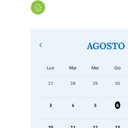
AGOSTO 
Lun
Mar
Mer
Gio
27
28
29
30
3
4
5
6
10
11
12
13