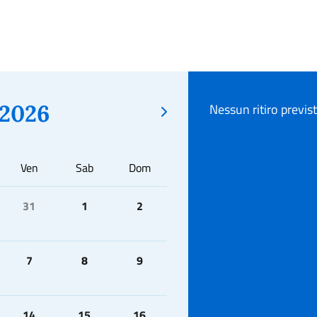
2026
Nessun ritiro previs
Ven
Sab
Dom
31
1
2
7
8
9
14
15
16