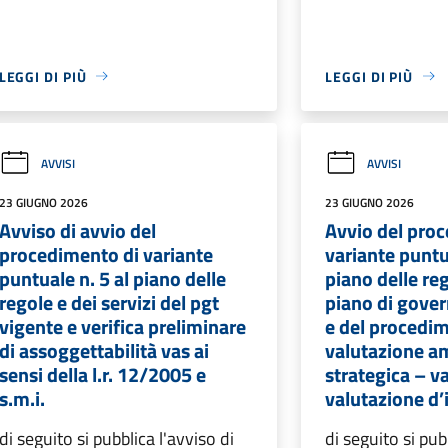
LEGGI DI PIÙ
LEGGI DI PIÙ
AVVISI
AVVISI
23 GIUGNO 2026
23 GIUGNO 2026
Avviso di avvio del
Avvio del pro
procedimento di variante
variante puntua
puntuale n. 5 al piano delle
piano delle re
regole e dei servizi del pgt
piano di gover
vigente e verifica preliminare
e del procedim
di assoggettabilità vas ai
valutazione a
sensi della l.r. 12/2005 e
strategica – va
s.m.i.
valutazione d’
di seguito si pubblica l'avviso di
di seguito si pub