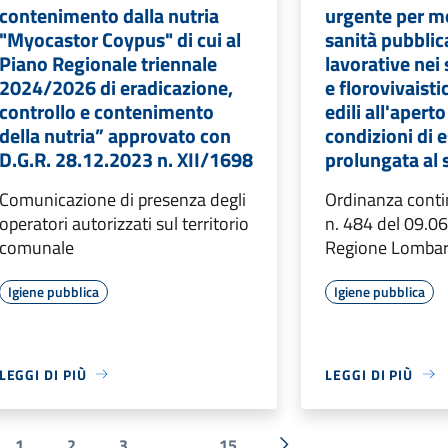
contenimento dalla nutria
urgente per mo
"Myocastor Coypus" di cui al
sanità pubblica
Piano Regionale triennale
lavorative nei 
2024/2026 di eradicazione,
e florovivaisti
controllo e contenimento
edili all'aperto
della nutria” approvato con
condizioni di 
D.G.R. 28.12.2023 n. XII/1698
prolungata al 
Comunicazione di presenza degli
Ordinanza contin
operatori autorizzati sul territorio
n. 484 del 09.0
comunale
Regione Lombar
Igiene pubblica
Igiene pubblica
LEGGI DI PIÙ
LEGGI DI PIÙ
1
2
3
...
15