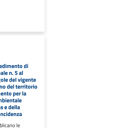
cedimento di
le n. 5 al
gole del vigente
no del territorio
ento per la
mbientale
s e della
incidenza
blicano le