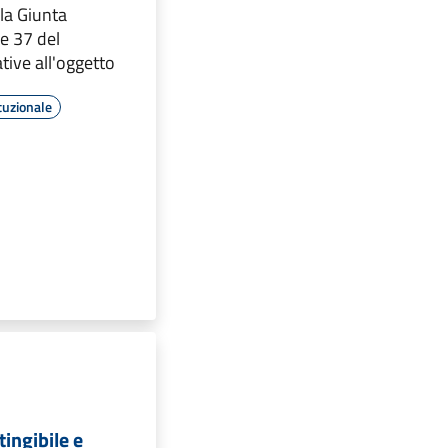
lla Giunta
e 37 del
tive all'oggetto
tuzionale
ingibile e