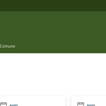
il Comune
AVVISI
AVVISI