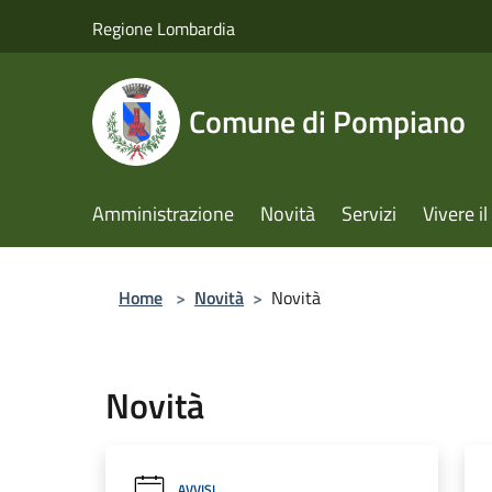
Salta al contenuto principale
Regione Lombardia
Comune di Pompiano
Amministrazione
Novità
Servizi
Vivere 
Home
>
Novità
>
Novità
Novità
AVVISI