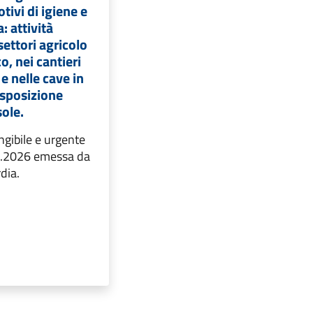
tivi di igiene e
: attività
settori agricolo
co, nei cantieri
 e nelle cave in
esposizione
sole.
gibile e urgente
6.2026 emessa da
dia.