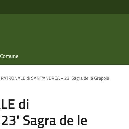
il Comune
 PATRONALE di SANT'ANDREA - 23' Sagra de le Grepole
LE di
3' Sagra de le