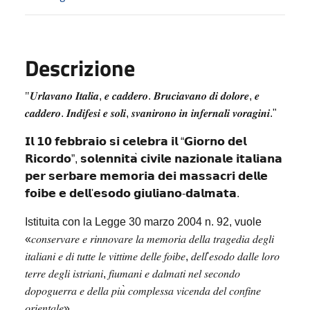
Descrizione
"𝑼𝒓𝒍𝒂𝒗𝒂𝒏𝒐
𝑰𝒕𝒂𝒍𝒊𝒂
,
𝒆
𝒄𝒂𝒅𝒅𝒆𝒓𝒐
.
𝑩𝒓𝒖𝒄𝒊𝒂𝒗𝒂𝒏𝒐
𝒅𝒊
𝒅𝒐𝒍𝒐𝒓𝒆
,
𝒆
𝒄𝒂𝒅𝒅𝒆𝒓𝒐
.
𝑰𝒏𝒅𝒊𝒇𝒆𝒔𝒊
𝒆
𝒔𝒐𝒍𝒊
,
𝒔𝒗𝒂𝒏𝒊𝒓𝒐𝒏𝒐
𝒊𝒏
𝒊𝒏𝒇𝒆𝒓𝒏𝒂𝒍𝒊
𝒗𝒐𝒓𝒂𝒈𝒊𝒏𝒊
."
𝗜𝗹
𝟭𝟬
𝗳𝗲𝗯𝗯𝗿𝗮𝗶𝗼
𝘀𝗶
𝗰𝗲𝗹𝗲𝗯𝗿𝗮
𝗶𝗹
“
𝗚𝗶𝗼𝗿𝗻𝗼
𝗱𝗲𝗹
𝗥𝗶𝗰𝗼𝗿𝗱𝗼
”,
𝘀𝗼𝗹𝗲𝗻𝗻𝗶𝘁𝗮
̀
𝗰𝗶𝘃𝗶𝗹𝗲
𝗻𝗮𝘇𝗶𝗼𝗻𝗮𝗹𝗲
𝗶𝘁𝗮𝗹𝗶𝗮𝗻𝗮
𝗽𝗲𝗿
𝘀𝗲𝗿𝗯𝗮𝗿𝗲
𝗺𝗲𝗺𝗼𝗿𝗶𝗮
𝗱𝗲𝗶
𝗺𝗮𝘀𝘀𝗮𝗰𝗿𝗶
𝗱𝗲𝗹𝗹𝗲
𝗳𝗼𝗶𝗯𝗲
𝗲
𝗱𝗲𝗹𝗹
'
𝗲𝘀𝗼𝗱𝗼
𝗴𝗶𝘂𝗹𝗶𝗮𝗻𝗼
-
𝗱𝗮𝗹𝗺𝗮𝘁𝗮
.
Istituita con la Legge 30 marzo 2004 n. 92, vuole
«
𝑐𝑜𝑛𝑠𝑒𝑟𝑣𝑎𝑟𝑒
𝑒
𝑟𝑖𝑛𝑛𝑜𝑣𝑎𝑟𝑒
𝑙𝑎
𝑚𝑒𝑚𝑜𝑟𝑖𝑎
𝑑𝑒𝑙𝑙𝑎
𝑡𝑟𝑎𝑔𝑒𝑑𝑖𝑎
𝑑𝑒𝑔𝑙𝑖
𝑖𝑡𝑎𝑙𝑖𝑎𝑛𝑖
𝑒
𝑑𝑖
𝑡𝑢𝑡𝑡𝑒
𝑙𝑒
𝑣𝑖𝑡𝑡𝑖𝑚𝑒
𝑑𝑒𝑙𝑙𝑒
𝑓𝑜𝑖𝑏𝑒
,
𝑑𝑒𝑙𝑙
'
𝑒𝑠𝑜𝑑𝑜
𝑑𝑎𝑙𝑙𝑒
𝑙𝑜𝑟𝑜
𝑡𝑒𝑟𝑟𝑒
𝑑𝑒𝑔𝑙𝑖
𝑖𝑠𝑡𝑟𝑖𝑎𝑛𝑖
,
𝑓𝑖𝑢𝑚𝑎𝑛𝑖
𝑒
𝑑𝑎𝑙𝑚𝑎𝑡𝑖
𝑛𝑒𝑙
𝑠𝑒𝑐𝑜𝑛𝑑𝑜
𝑑𝑜𝑝𝑜𝑔𝑢𝑒𝑟𝑟𝑎
𝑒
𝑑𝑒𝑙𝑙𝑎
𝑝𝑖𝑢
̀
𝑐𝑜𝑚𝑝𝑙𝑒𝑠𝑠𝑎
𝑣𝑖𝑐𝑒𝑛𝑑𝑎
𝑑𝑒𝑙
𝑐𝑜𝑛𝑓𝑖𝑛𝑒
𝑜𝑟𝑖𝑒𝑛𝑡𝑎𝑙𝑒
».