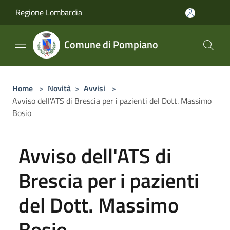
Salta al contenuto principale
Regione Lombardia
Comune di Pompiano
Home
>
Novità
>
Avvisi
>
Avviso dell'ATS di Brescia per i pazienti del Dott. Massimo
Bosio
Avviso dell'ATS di
Brescia per i pazienti
del Dott. Massimo
Bosio