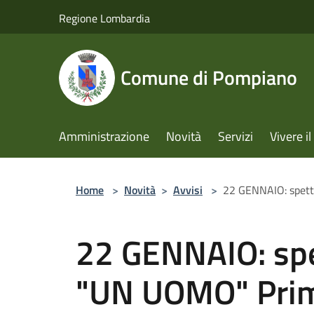
Salta al contenuto principale
Regione Lombardia
Comune di Pompiano
Amministrazione
Novità
Servizi
Vivere 
Home
>
Novità
>
Avvisi
>
22 GENNAIO: spett
22 GENNAIO: spe
"UN UOMO" Prim