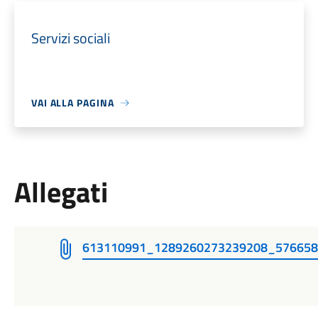
Servizi sociali
VAI ALLA PAGINA
Allegati
613110991_1289260273239208_57665