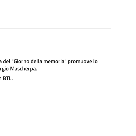
za del "Giorno della memoria" promuove lo
ergio Mascherpa.
m BTL.