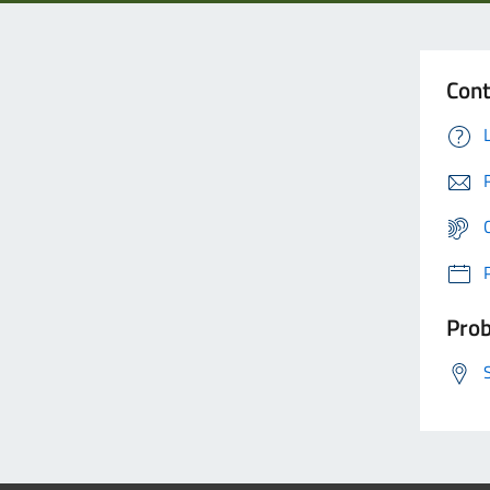
Cont
Prob