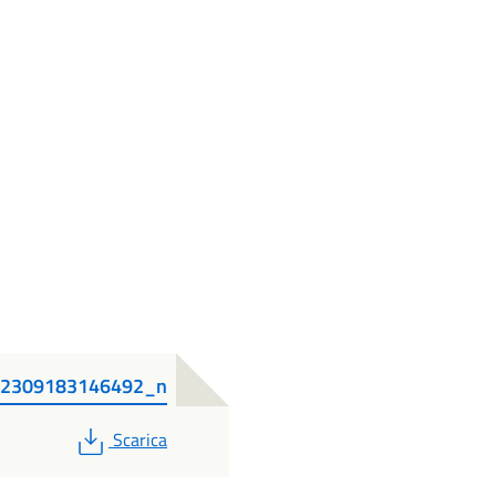
82309183146492_n
PDF
Scarica