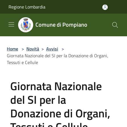
Salta al contenuto principale
Regione Lombardia
Comune di Pompiano
Home
>
Novità
>
Avvisi
>
Giornata Nazionale del SI per la Donazione di Organi,
Tessuti e Cellule
Giornata Nazionale
del SI per la
Donazione di Organi,
Tessuti e Cellule