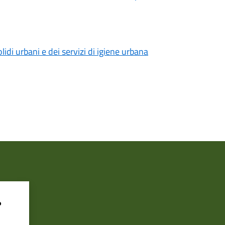
olidi urbani e dei servizi di igiene urbana
?