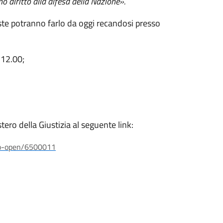
mo diritto alla difesa della Nazione».
ieste potranno farlo da oggi recandosi presso
 12.00;
tero della Giustizia al seguente link:
lio-open/6500011