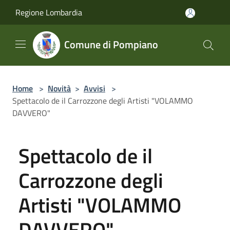
Salta al contenuto principale
Regione Lombardia
Comune di Pompiano
Home
>
Novità
>
Avvisi
>
Spettacolo de il Carrozzone degli Artisti "VOLAMMO
DAVVERO"
Spettacolo de il
Carrozzone degli
Artisti "VOLAMMO
DAVVERO"