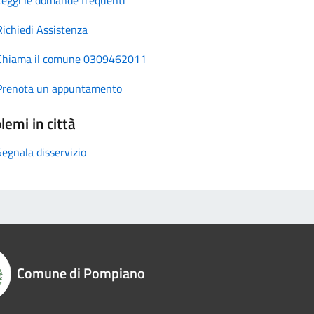
Richiedi Assistenza
Chiama il comune 0309462011
Prenota un appuntamento
lemi in città
Segnala disservizio
Comune di Pompiano