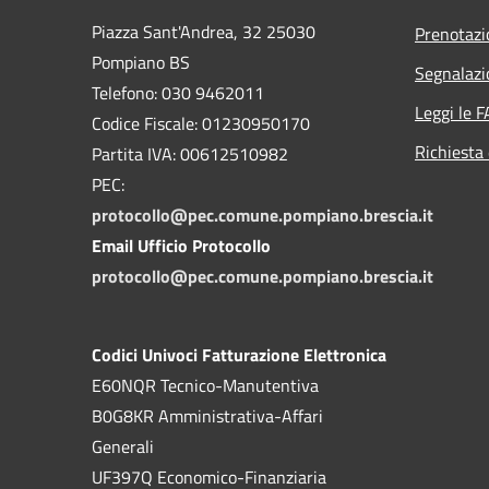
Piazza Sant'Andrea, 32 25030
Prenotaz
Pompiano BS
Segnalazi
Telefono: 030 9462011
Leggi le 
Codice Fiscale: 01230950170
Richiesta 
Partita IVA: 00612510982
PEC:
protocollo@pec.comune.pompiano.brescia.it
Email Ufficio Protocollo
protocollo@pec.comune.pompiano.brescia.it
Codici Univoci Fatturazione Elettronica
E60NQR Tecnico-Manutentiva
B0G8KR Amministrativa-Affari
Generali
UF397Q Economico-Finanziaria