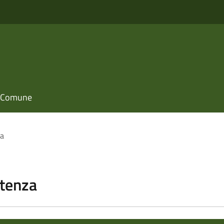
il Comune
za
stenza