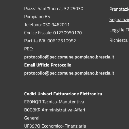
Piazza Sant'Andrea, 32 25030
Prenotaz
Pompiano BS
Segnalazi
Telefono: 030 9462011
Leggi le 
Codice Fiscale: 01230950170
Richiesta 
Partita IVA: 00612510982
PEC:
protocollo@pec.comune.pompiano.brescia.it
Email Ufficio Protocollo
protocollo@pec.comune.pompiano.brescia.it
Codici Univoci Fatturazione Elettronica
E60NQR Tecnico-Manutentiva
B0G8KR Amministrativa-Affari
Generali
UF397Q Economico-Finanziaria