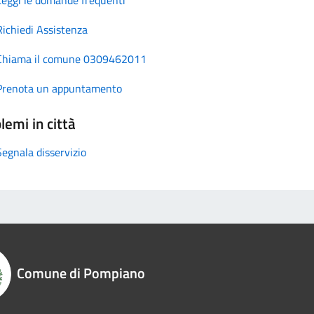
Richiedi Assistenza
Chiama il comune 0309462011
Prenota un appuntamento
lemi in città
Segnala disservizio
Comune di Pompiano