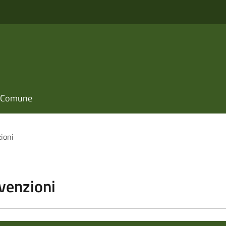
il Comune
zioni
vvenzioni