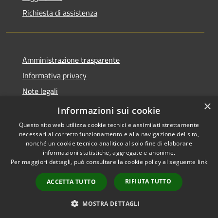
Richiesta di assistenza
Amministrazione trasparente
Informativa privacy
Note legali
×
Dichiarazione di accessibilità
Informazioni sui cookie
Questo sito web utilizza cookie tecnici e assimilati strettamente
necessari al corretto funzionamento e alla navigazione del sito,
nonché un cookie tecnico analitico al solo fine di elaborare
informazioni statistiche, aggregate e anonime.
RSS
Copyright © 2026 • Comune di
Per maggiori dettagli, può consultare la cookie policy al seguente
link
Accessibilità
Pompiano • Powered by
Privacy
Municipium
Accesso
•
RIFIUTA TUTTO
ACCETTA TUTTO
Cookie
redazione
Mappa del sito
MOSTRA DETTAGLI