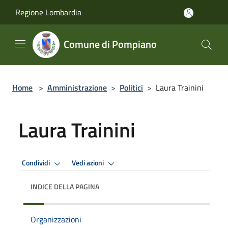
Salta al contenuto principale
Regione Lombardia
Comune di Pompiano
Home
>
Amministrazione
>
Politici
>
Laura Trainini
Laura Trainini
Condividi
Vedi azioni
INDICE DELLA PAGINA
Organizzazioni