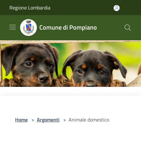
Salta al contenuto principale
Regione Lombardia
Comune di Pompiano
Home
>
Argomenti
>
Animale domestico