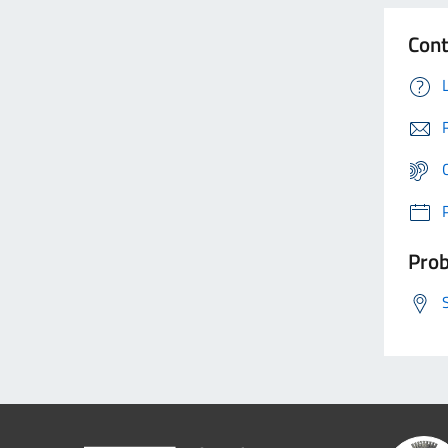
Cont
Prob