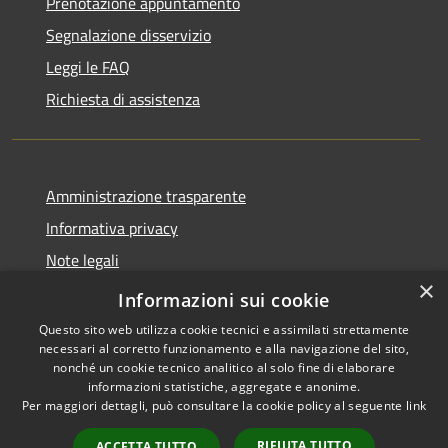
Prenotazione appuntamento
Segnalazione disservizio
Leggi le FAQ
Richiesta di assistenza
Amministrazione trasparente
Informativa privacy
Note legali
×
Dichiarazione di accessibilità
Informazioni sui cookie
Questo sito web utilizza cookie tecnici e assimilati strettamente
necessari al corretto funzionamento e alla navigazione del sito,
nonché un cookie tecnico analitico al solo fine di elaborare
informazioni statistiche, aggregate e anonime.
RSS
Copyright © 2026 • Comune di
Per maggiori dettagli, può consultare la cookie policy al seguente
link
Accessibilità
Pompiano • Powered by
Privacy
Municipium
Accesso
•
RIFIUTA TUTTO
ACCETTA TUTTO