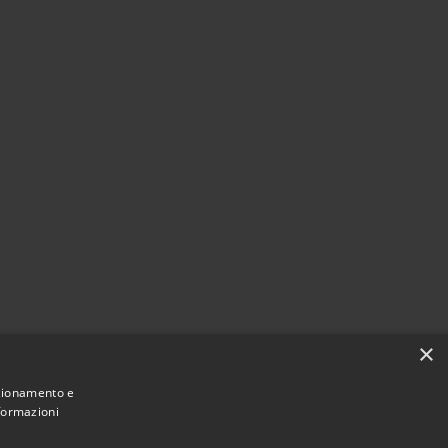
×
nzionamento e
nformazioni