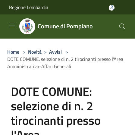
Salta al contenuto principale
Regione Lombardia
Comune di Pompiano
Home
>
Novità
>
Avvisi
>
DOTE COMUNE: selezione di n. 2 tirocinanti presso l'Area
Amministrativa-Affari Generali
DOTE COMUNE:
selezione di n. 2
tirocinanti presso
l'Area