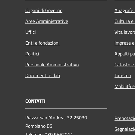
Organi di Governo
Anagrafe e
Aree Amministrative
Cultura e
Uffici
Vita lavor
Enti e fondazioni
Imprese 
Politici
Appalti pu
Personale Amministrativo
Catasto e
Documenti e dati
Turismo
Mobilità e
CONTATTI
Piazza Sant'Andrea, 32 25030
Prenotaz
Pompiano BS
Segnalazi
Telefono: 030 9462011