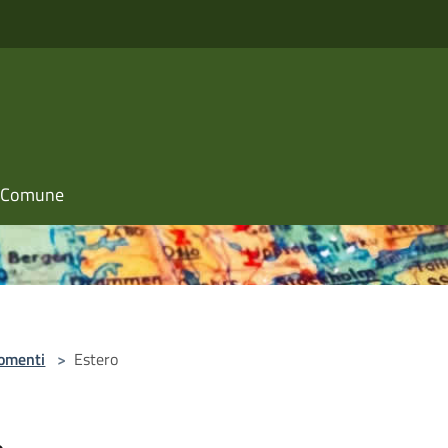
il Comune
omenti
>
Estero