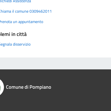
Richiedi Assistenza
Chiama il comune 0309462011
Prenota un appuntamento
lemi in città
Segnala disservizio
Comune di Pompiano