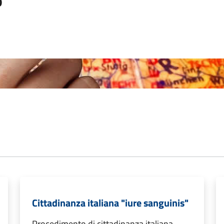
o
Cittadinanza italiana "iure sanguinis"
Procedimento di cittadinanza italiana