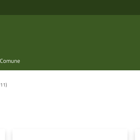
il Comune
(11)