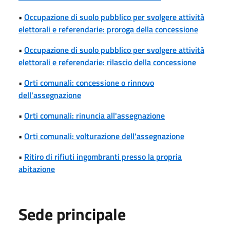
•
Occupazione di suolo pubblico per svolgere attività
elettorali e referendarie: proroga della concessione
•
Occupazione di suolo pubblico per svolgere attività
elettorali e referendarie: rilascio della concessione
•
Orti comunali: concessione o rinnovo
dell'assegnazione
•
Orti comunali: rinuncia all'assegnazione
•
Orti comunali: volturazione dell'assegnazione
•
Ritiro di rifiuti ingombranti presso la propria
abitazione
Sede principale