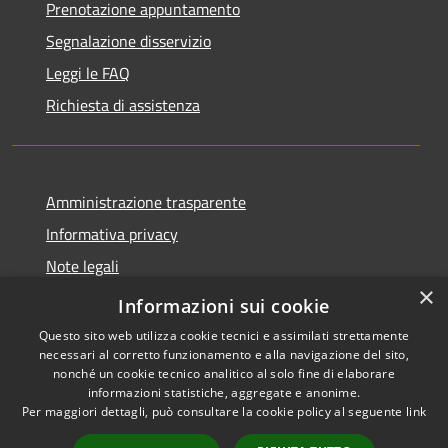
Prenotazione appuntamento
Segnalazione disservizio
Leggi le FAQ
Richiesta di assistenza
Amministrazione trasparente
Informativa privacy
Note legali
×
Dichiarazione di accessibilità
Informazioni sui cookie
Questo sito web utilizza cookie tecnici e assimilati strettamente
necessari al corretto funzionamento e alla navigazione del sito,
nonché un cookie tecnico analitico al solo fine di elaborare
informazioni statistiche, aggregate e anonime.
RSS
Copyright © 2026 • Comune di
Per maggiori dettagli, può consultare la cookie policy al seguente
link
Accessibilità
Pompiano • Powered by
Privacy
Municipium
Accesso
•