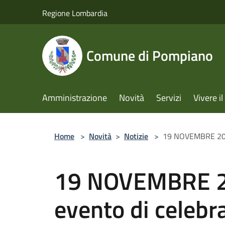
Salta al contenuto principale
Regione Lombardia
Comune di Pompiano
Amministrazione
Novità
Servizi
Vivere 
Home
>
Novità
>
Notizie
>
19 NOVEMBRE 2025: 
19 NOVEMBRE 2
evento di celebr