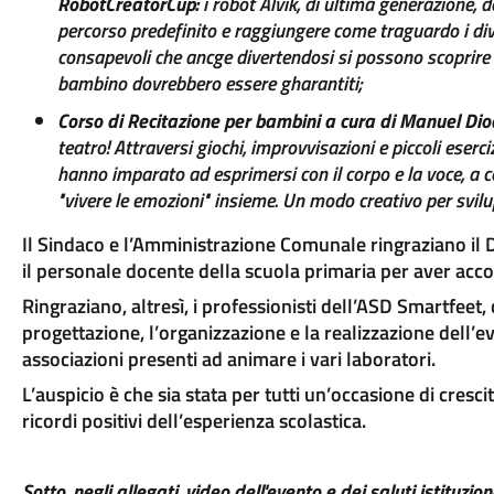
RobotCreatorCup:
i robot Alvik, di ultima generazione
percorso predefinito e raggiungere come traguardo i diver
consapevoli che ancge divertendosi si possono scoprire qu
bambino dovrebbero essere gharantiti;
Corso di Recitazione per bambini a cura di Manuel Di
teatro! Attraversi giochi, improvvisazioni e piccoli eserci
hanno imparato ad esprimersi con il corpo e la voce, a co
"vivere le emozioni" insieme. Un modo creativo per svilu
Il Sindaco e l’Amministrazione Comunale ringraziano il 
il personale docente della scuola primaria per aver accolto
Ringraziano, altresì, i professionisti dell’ASD Smartfeet
progettazione, l’organizzazione e la realizzazione dell’e
associazioni presenti ad animare i vari laboratori.
L’auspicio è che sia stata per tutti un’occasione di cresc
ricordi positivi dell’esperienza scolastica.
Sotto, negli allegati, video dell'evento e dei saluti istituziona