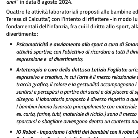
anni”
in data 8 agosto 2024.
Quattro le attività laboratoriali proposti alle bambine 
Teresa di Calcutta”, con l’intento di riflettere -in modo lu
fondamentali dell’infanzia, fra cui il diritto allo sport, a
divertimento:
Psicomotricità e avviamento allo sport a cura di Smar
attività sportive, con l’obiettivo di ricordare a tutti il di
espressione e al divertimento;
Arteterapia a cura della dott.ssa Letizia Fogliata:
un’es
espressivo e creativo, in cui l’arte è il mezzo relazionale
traccia grafica, il colore e la gestualità accompagnano i 
sentirsi e percepirsi a partire dai sensi e dal piacere di 
disegno. Il laboratorio proposto è diverso rispetto a qu
I bambini hanno lavorato principalmente con materiale di 
es. carta, farine, tubi, materiale di riciclo..) sono il mezz
sporcarsi o sbagliare avvengono dentro un contesto non 
IO Robot - Impariamo i diritti dei bambini con il robot 